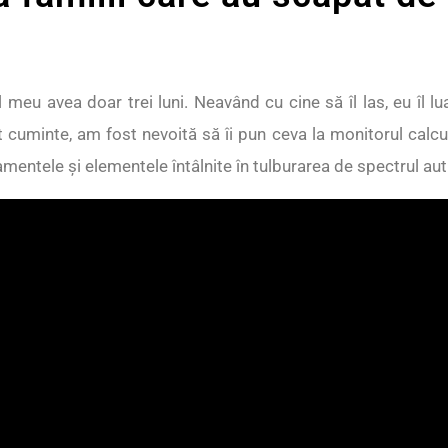
 meu avea doar trei luni. Neavând cu cine să îl las, eu îl l
t cuminte, am fost nevoită să îi pun ceva la monitorul calcul
ntele şi elementele întâlnite în tulburarea de spectrul auti