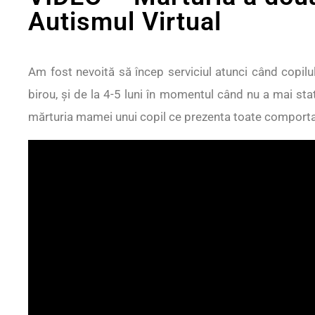
Autismul Virtual
Am fost nevoită să încep serviciul atunci când copilul
birou, şi de la 4-5 luni în momentul când nu a mai sta
mărturia mamei unui copil ce prezenta toate comportame