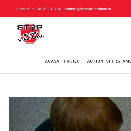
Suna acum! +40762818124
|
contact@stopautismvirtual.ro
ACASA
PROIECT
ACTIUNI SI TRATAM