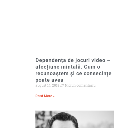
Dependența de jocuri video –
afecțiune mintală. Cum o
recunoaștem și ce consecințe
poate avea
august 14, 2019
Niciun comentariu
Read More »