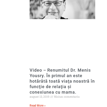
Video – Renumitul Dr. Menis
Yousry. În primul an este
hotărâtă toată viaţa noastră în
funcţie de relaţia şi
conexiunea cu mama.
august 13, 2019
Niciun comentariu
Read More »